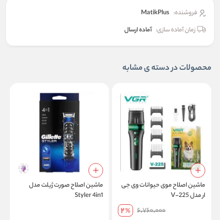
فروشنده:
MatikPlus
زمان آماده سازی:
آماده ارسال
محصولات در دسته ی مشابه
ماشین اصلاح موی حیوانات وی جی
ماشین اصلاح صورت ژیلت مدل
م
ار مدل V-225
Styler 4in1
2
6,760,000
%