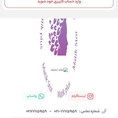
وارد حساب کاربری خود شوید
اینستاگرام
واتساپ
شماره تماس :
021-77759159
-
02177759159