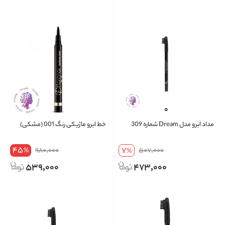
مداد ابرو مدل Dream شماره 309
خط ابرو ماژیکی رنگ 001 (مشکی)
45
7
980,000
507,000
%
%
539,000
473,000