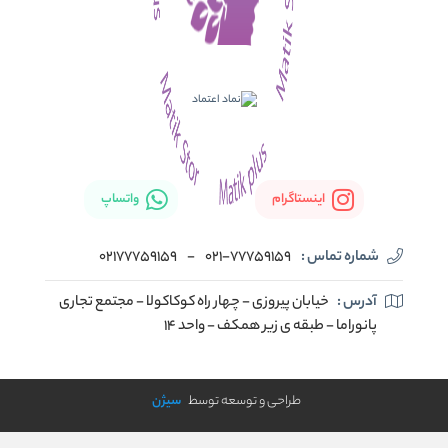
اینستاگرام
واتساپ
شماره تماس :
021-77759159
-
02177759159
آدرس :
خیابان پیروزی - چهار راه کوکاکولا - مجتمع تجاری
پانوراما - طبقه ی زیر همکف - واحد 14
طراحی و توسعه توسط
سیژن