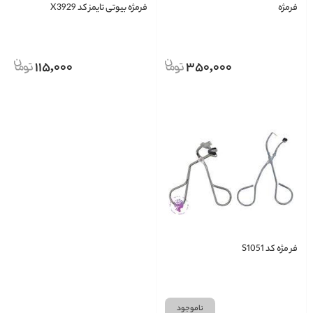
فرمژه
فرمژه بیوتی تایمز کد X3929
115,000
350,000
فر مژه کد S1051
ناموجود