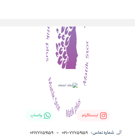
اینستاگرام
واتساپ
شماره تماس :
021-77759159
-
02177759159