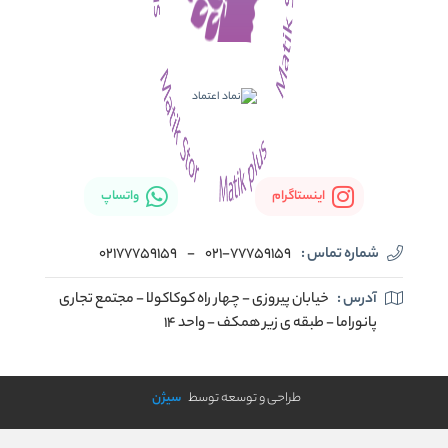
اینستاگرام
واتساپ
شماره تماس :
021-77759159
-
02177759159
آدرس :
خیابان پیروزی - چهار راه کوکاکولا - مجتمع تجاری
پانوراما - طبقه ی زیر همکف - واحد 14
طراحی و توسعه توسط
سیژن