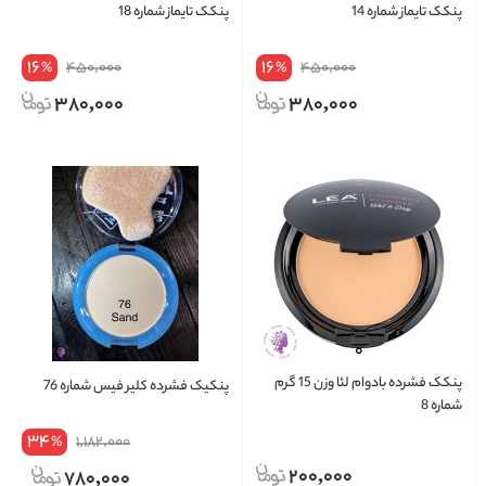
پنکک تایماز شماره 14
پنکک تایماز شماره 18
16
16
450,000
450,000
%
%
380,000
380,000
پنکک فشرده بادوام لئا وزن 15 گرم
پنکیک فشرده کلیر فیس شماره 76
شماره 8
34
1,182,000
%
200,000
780,000