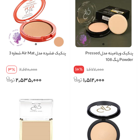
پنکیک ویتامینه مدل Pressed
پنکیک فشرده مدل Air Mat شماره 3
Powder رنگ 108
10
3
2,620,000
1,677,000
%
%
2,535,000
1,512,000