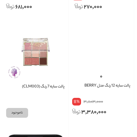
681,000
270,000
پالت سایه 12 رنگ مدل BERRY
پالت سایه 7 رنگ (CLM003)
11
3,803,000
%
3,380,000
ناموجود