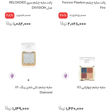
پالت سایه چشم Forever Flawless
پالت سایه چشم سری RELOADED
Fire
مدل DIVISION
28
20
1,504,000
2,535,000
%
%
1,082,000
2,028,000
سایه چشم چهارتایی 03
سایه چشم تکی شاین رنگ‌ : 01
Diamond
1,149,000
1,420,000