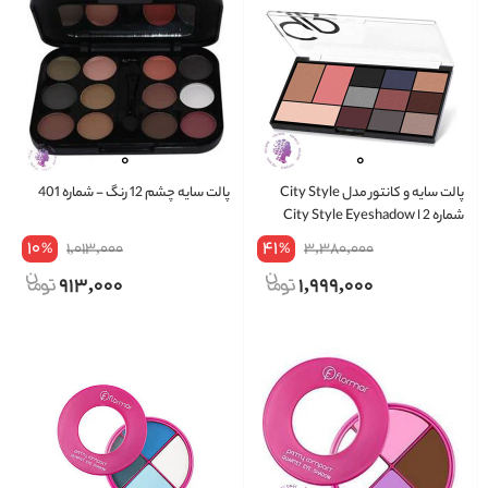
پالت سایه و کانتور مدل City Style
پالت سایه چشم 12 رنگ - شماره 401
شماره 2 ا City Style Eyeshadow
Palette No.01 Warm Nude
10
41
1,013,000
3,380,000
%
%
913,000
1,999,000