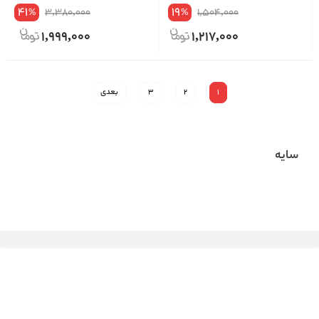
Palette No.01 Warm Nude
41
19
3,380,000
1,504,000
%
%
1,999,000
1,217,000
1
2
3
بعدی
سایه