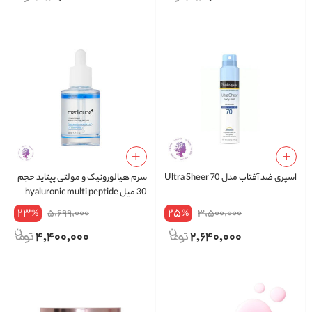
اسپری ضد آفتاب مدل Ultra Sheer 70
سرم هیالورونیک و مولتی پپتاید حجم
30 میل hyaluronic multi peptide
serum
23
25
5,699,000
3,500,000
%
%
4,400,000
2,640,000