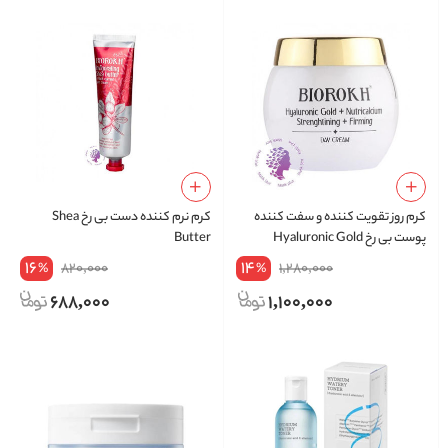
کرم روز تقویت کننده و سفت کننده
کرم نرم کننده دست بی رخ Shea
پوست بی رخ Hyaluronic Gold
Butter
+Nutricalcium
16
14
820,000
1,280,000
%
%
688,000
1,100,000