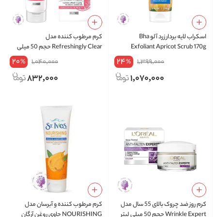
اسکراب لایه بردار زرد آلو Bha
کرم مرطوب کننده مدل
Exfoliant Apricot Scrub 170g
Refreshingly Clear حجم 50 میلی
لیتر
20
24
1,040,000
1,399,000
%
%
832,000
1,070,000
کرم روز ضد چروک بالای 55 سال مدل
کرم مرطوب کننده و آبرسان مدل
Wrinkle Expert حجم 50 میلی لیتر
NOURISHING حاوی روغن آرگان