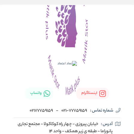
اینستاگرام
واتساپ
شماره تماس :
021-77759159
-
02177759159
آدرس :
خیابان پیروزی - چهار راه کوکاکولا - مجتمع تجاری
پانوراما - طبقه ی زیر همکف - واحد 14