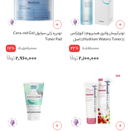
تونر آبرسان واتری هیدریوم ( کوزارکس
تونر پد ژلی سرانول Cera-nol Gel
) (Hydrium Watery Toner) | اصل
Toner Pad
hydrium watery toner 150ml
17
22
3,569,000
2,699,000
%
%
2,960,000
2,100,000