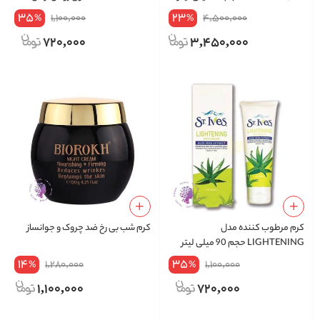
حجم ۹۰ میل
35
23
1,100,000
4,500,000
%
%
720,000
3,450,000
کرم مرطوب کننده مدل
کرم شب بی رخ ضد چروک و جوانساز
LIGHTENING حجم 90 میلی لیتر
14
35
1,280,000
1,100,000
%
%
1,100,000
720,000