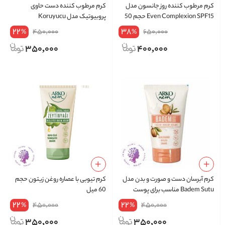
کرم مرطوب کننده روز جانسون مدل
کرم مرطوب کننده دست حاوی
Even Complexion SPF15 حجم 50
پروبیوتیک مدل Koruyucu
میل
Bakim(60 میل)
22
38
450,000
650,000
%
%
350,000
400,000
کرم آبرسان دست و صورت و بدن مدل
کرم تیوبی با عصاره روغن زیتون حجم
Badem Sutu مناسب برای پوست
60 میل
خشک و حساس حجم 60 میلی
22
22
450,000
450,000
%
%
350,000
350,000