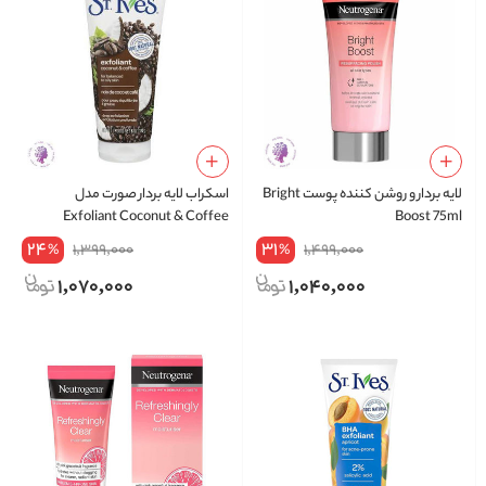
لایه بردار و روشن کننده پوست Bright
اسکراب لایه بردار صورت مدل
Exfoliant Coconut & Coffee
Boost 75ml
مناسب برای پوست چرب حجم 170
24
31
1,399,000
1,499,000
%
%
میلی لیتر
1,070,000
1,040,000