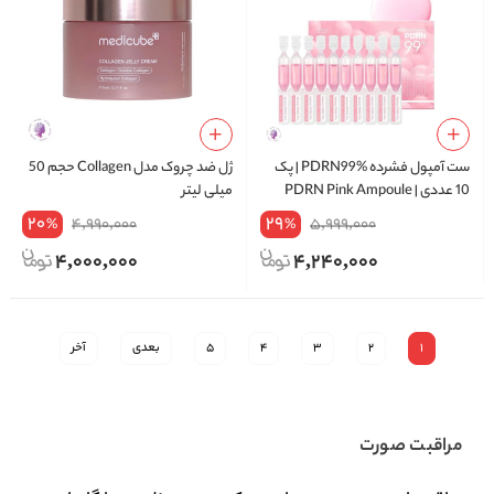
ست آمپول فشرده PDRN99% | پک
ژل ضد چروک مدل Collagen حجم 50
10 عددی | PDRN Pink Ampoule
میلی لیتر
20
29
4,990,000
5,999,000
%
%
4,000,000
4,240,000
1
2
3
4
5
بعدی
آخر
مراقبت صورت