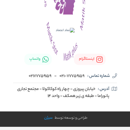
اینستاگرام
واتساپ
شماره تماس :
021-77759159
-
02177759159
آدرس :
خیابان پیروزی - چهار راه کوکاکولا - مجتمع تجاری
پانوراما - طبقه ی زیر همکف - واحد 14
طراحی و توسعه توسط
سیژن