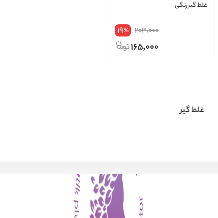
غلط گیر رنگی
19
203,000
%
165,000
غلط گیر