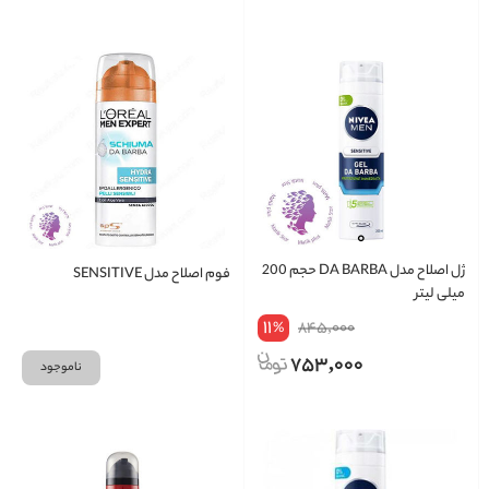
ژل اصلاح مدل DA BARBA حجم 200
فوم اصلاح مدل SENSITIVE
میلی لیتر
11
845,000
%
753,000
ناموجود