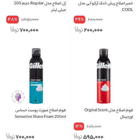
خمیر اصلاح ریش خنک آرکو آبی مدل
ژل اصلاح مدل Regular حجم 200
COOL
میلی لیتر
48
29
1,351,000
280,000
%
%
700,000
200,000
فوم اصلاح مدل Orginal Scent
فوم اصلاح صورت پوست حساس
اورجینال
Sensetive Shave Foam 200ml
12
676,000
%
700,000
595,000