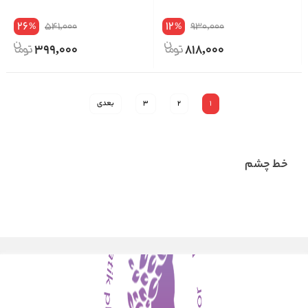
26
12
541,000
930,000
%
%
399,000
818,000
1
2
3
بعدی
خط چشم