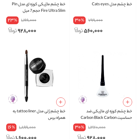
خط چشم مدل Cats eyes
خط چشم ماژیکی کوزه ای مدل Pin
Fire Ultra Slim حجم 7 میل
23
30
1,199,000
799,000
%
%
928,000
560,000
خط چشم کوزه ای ماژیکی ضد
خط چشم ژلی مدل tattoo liner به
حساسیت Carbon Black Carbon
همراه برس
Black Sensitive Eyeliner
16
30
1,899,000
1,320,000
%
%
1,600,000
928,000