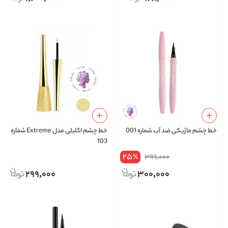
خط چشم ماژیکی ضد آب شماره 001
خط چشم اکلیلی مدل Extreme شماره
103
25
399,000
%
299,000
300,000