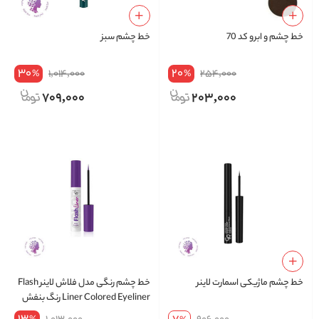
خط چشم و ابرو کد 70
خط چشم سبز
30
20
1,014,000
254,000
%
%
709,000
203,000
خط چشم ماژیکی اسمارت لاینر
خط چشم رنگی مدل فلاش لاینر Flash
Liner Colored Eyeliner رنگ بنفش
شماره 107