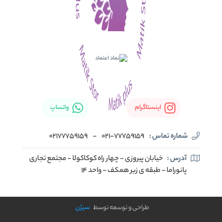
اینستاگرام
واتساپ
شماره تماس :
021-77759159
-
02177759159
آدرس :
خیابان پیروزی - چهار راه کوکاکولا - مجتمع تجاری
پانوراما - طبقه ی زیر همکف - واحد 14
طراحی و توسعه توسط
سیژن