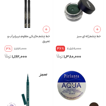
خط چشم ژله ای سبز
خط چشم ماژیکی مقاوم دربرابر آب و
تعریق
46
2
1,183,000
2,569,000
%
%
1,162,000
1,380,000