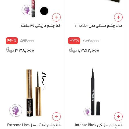
مداد چشم مشکی مدل smolder
خط چشم ماژیکی ۳۶ ساعته
43
33
592,000
2,028,000
%
%
338,000
1,352,000
خط چشم ماژیکی Intense Black
خط چشم ضد آب مدل Extreme Line