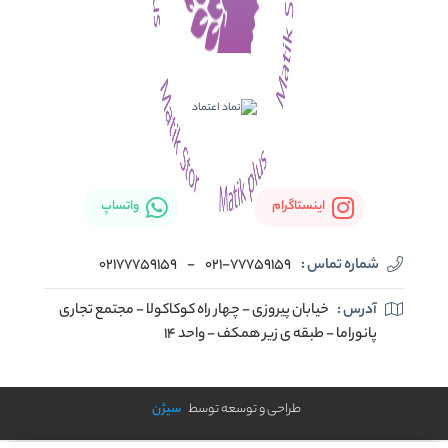
اینستاگرام
واتساپ
شماره تماس :
021-77759159
-
02177759159
آدرس :
خیابان پیروزی - چهار راه کوکاکولا - مجتمع تجاری
پانوراما - طبقه ی زیر همکف - واحد 14
طراحی و توسعه توسط
سیژن