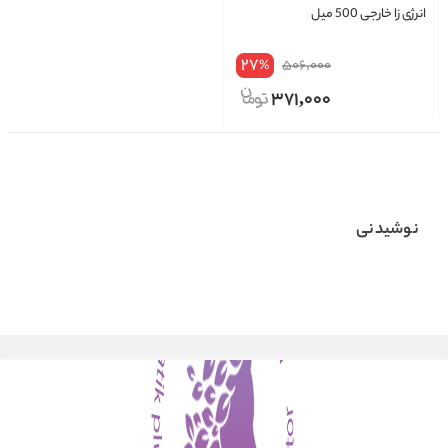
انرژی زا خارجی 500 میل
27
506,000
%
371,000
نوشیدنی