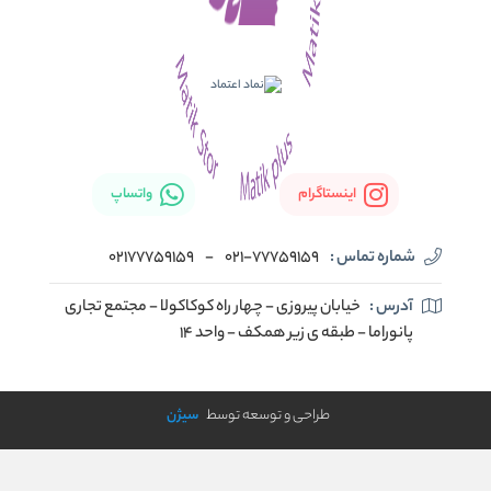
اینستاگرام
واتساپ
شماره تماس :
021-77759159
-
02177759159
آدرس :
خیابان پیروزی - چهار راه کوکاکولا - مجتمع تجاری
پانوراما - طبقه ی زیر همکف - واحد 14
طراحی و توسعه توسط
سیژن