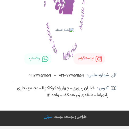
اینستاگرام
واتساپ
شماره تماس :
021-77759159
-
02177759159
آدرس :
خیابان پیروزی - چهار راه کوکاکولا - مجتمع تجاری
پانوراما - طبقه ی زیر همکف - واحد 14
طراحی و توسعه توسط
سیژن