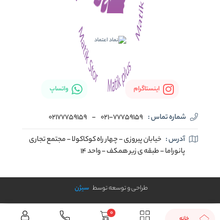
اینستاگرام
واتساپ
شماره تماس :
021-77759159
-
02177759159
آدرس :
خیابان پیروزی - چهار راه کوکاکولا - مجتمع تجاری
پانوراما - طبقه ی زیر همکف - واحد 14
طراحی و توسعه توسط
سیژن
0
خانه