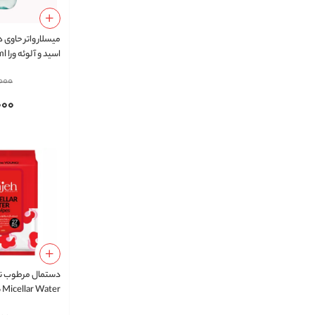
میسلار واتر حاوی 
اسید و آلوئه ورا 400ml
,000
000
دستمال مرطوب نا
Micellar Water بسته 27 عددی