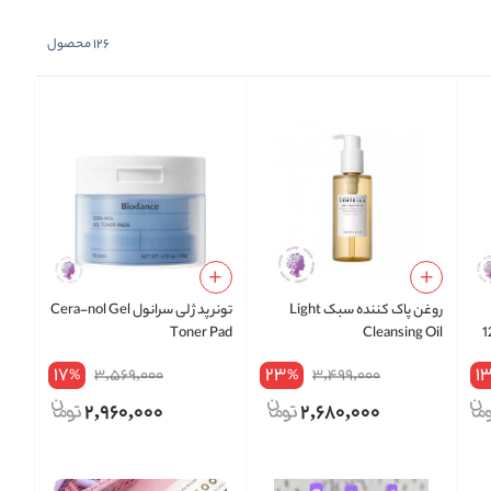
126
محصول
روغن پاک کننده سبک Light
تونر پد ژلی سرانول Cera-nol Gel
اس حجم 125
Cleansing Oil
Toner Pad
17
23
1
3,569,000
3,499,000
%
%
2,960,000
2,680,000