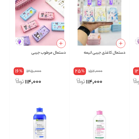
دستمال کاغذی جیبی انیمه
دستمال مرطوب جیبی
16
25
12
135,000
152,000
%
%
114,000
114,000