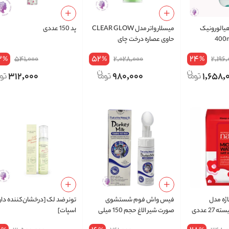
هیالورونیک
میسلار واتر مدل CLEAR GLOW
پد 150 عددی
حاوی عصاره درخت چای
2
52
24
541,000
2,028,000
2,196
%
%
%
312,000
980,000
1,658,
ژه مدل
فیس واش فوم شستشوی
تونر ضد لک [درخشان‌کننده دا
صورت شیر الاغ حجم 150 میلی
اسپات]
لیتر