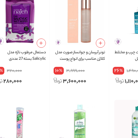
چرب و مختلط
تونر آبرسان و جوانساز صورت مدل
دستمال مرطوب ناژه مدل
کلاژن مناسب برای انواع پوست
Salicylic بسته 27 عددی
حجم 140 میلی لیتر
10
26
320,000
3,999,000
1,490,
%
%
%
280,000
3,600,000
1,110,