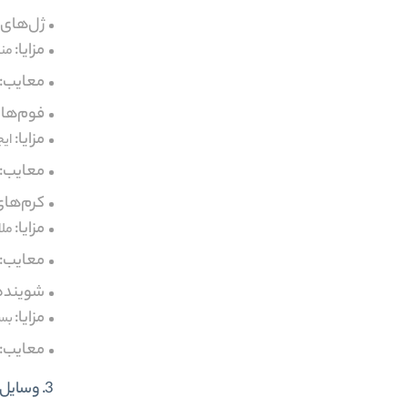
ژل‌های شست
مزایا:
منا
معایب:
فوم‌های شس
مزایا:
ای
معایب:
کرم‌های شس
مزایا:
ملا
معایب:
شوینده‌های ش
مزایا:
بسی
معایب:
3. وسایل جانبی پاکسازی: