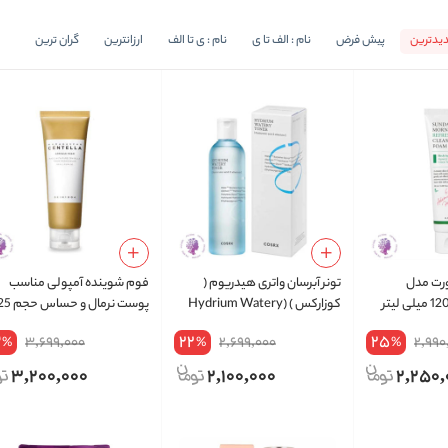
یدترین
پیش فرض
نام : الف تا ی
نام : ی تا الف
ارزانترین
گران ترین
ت مدل
تونر آبرسان واتری هیدریوم (
فوم شوینده آمپولی مناسب
کوزارکس ) (Hydrium Watery
پوست نرمال و حس
Toner) | اصل hydrium watery
میل AMPOULE FOAM 125
3
22
25
3,699,000
2,699,000
2,990
%
%
%
ML
toner 150ml
3,200,000
2,100,000
2,250,