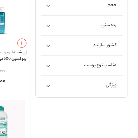
حجم
رده سنی
کشور سازنده
ژل شستشو پوست 
بیوکسین 500میل
مناسب نوع پوست
000
000
ویژگی