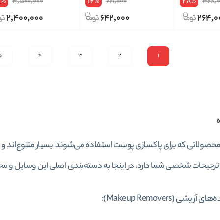
1
16
28
3,500,000
761,000
368,0
%
%
%
2,400,000
642,000
264,0
5
4
3
2
1
ه
حصولاتی که برای پاکسازی پوست استفاده می‌شوند، بسیار متنوع‌اند و 
ترجیحات شخصی شما دارد. در اینجا به دسته‌بندی اصلی این وسایل و مح
آرایشی (Makeup Removers):