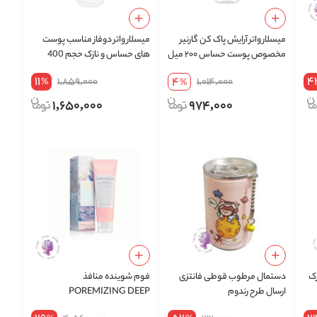
میسلار واتر آرایش پاک کن گارنیر
میسلار واتر دوفاز مناسب پوست
مخصوص پوست حساس ۲۰۰ میل
های حساس و نازک حجم 400
میل
11
4
4
1,859,000
1,014,000
%
%
1,650,000
974,000
رک
دستمال مرطوب قوطی فانتزی
فوم شوینده منافذ
ارسال طرح رندوم
POREMIZING DEEP
CLEANSING FOAM