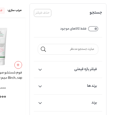
مرتب سازی:
جد
جستجو
حذف فیلتر
فقط کالاهای موجود
فیلتر بازه قیمتی
فوم شستشو صور
Birch_sap حجم 120 میلی لیتر
برند ها
,000
000
برند