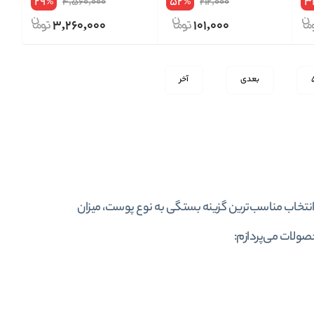
29
52
3
4,560,000
212,000
%
%
حجم125ml اصل کره جنوبی
3,260,000
101,000
بعدی
آخر
انتخاب مناسب‌ترین گزینه بستگی به نوع پوست، میزان
صولات می‌پردازم: