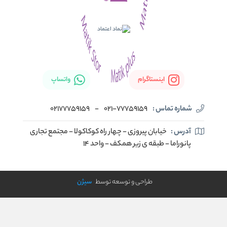
اینستاگرام
واتساپ
شماره تماس :
021-77759159
-
02177759159
آدرس :
خیابان پیروزی - چهار راه کوکاکولا - مجتمع تجاری
پانوراما - طبقه ی زیر همکف - واحد 14
طراحی و توسعه توسط
سیژن