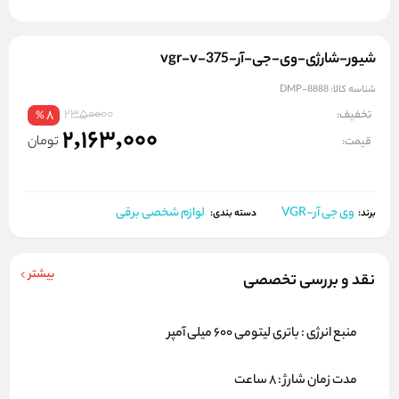
شیور-شارژی-وی-جی-آر-vgr-v-375
شناسه کالا:
DMP-8888
2350000
تخفیف:
8
%
2,163,000
تومان
قیمت:
وی جی آر-VGR
لوازم شخصی برقی
برند:
دسته بندی:
بیشتر
نقد و بررسی تخصصی
منبع انرژی : باتری لیتومی 600 میلی آمپر
مدت زمان شارژ : 8 ساعت