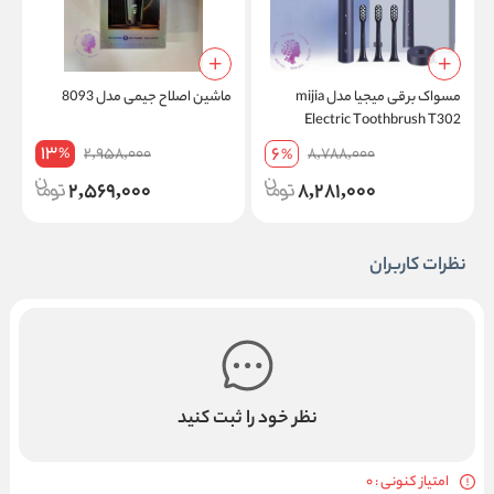
مسواک برقی میجیا مدل mijia
ماشین اصلاح جیمی مدل 8093
م
Electric Toothbrush T302
13
6
2,958,000
8,788,000
%
%
2,569,000
8,281,000
نظرات کاربران
نظر خود را ثبت کنید
امتیاز کنونی : 0