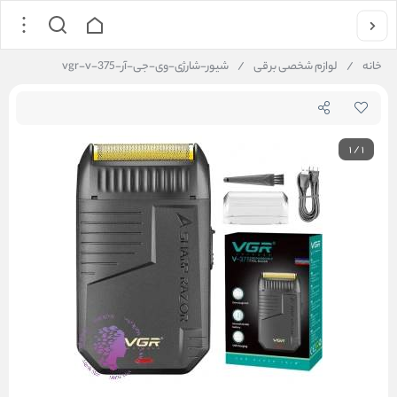
خانه
/
لوازم شخصی برقی
/
شیور-شارژی-وی-جی-آر-vgr-v-375
1
/
1