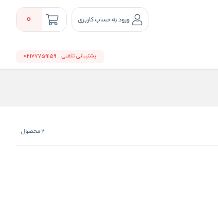
0
ورود به حساب کاربری
پشتیبانی تلفنی
02177759159
2
محصول