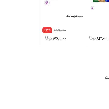
بیسکویت ترد
32
259,000
%
176,000
83,00
ت