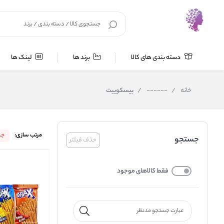
دسته بندی های کالا
برند ها
لینک ها
خانه
/
------
/
بیسکوییت
مرتب سازی:
جد
جستجو
حذف فیلتر
فقط کالاهای موجود