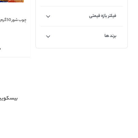
فیلتر بازه قیمتی
چوب شور 50گرم
برند ها
0
بیسکویی