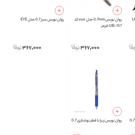
 UB 157
روان نویس0.7mm مدل eye کد
روان نویس سبز 0.7 مدل EYE
UB-157 قرمز
367,000
367,000
روان نویس زبرا با قطر نوشتاری 0.7