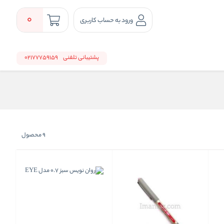
0
ورود به حساب کاربری
پشتیبانی تلفنی
02177759159
9
محصول