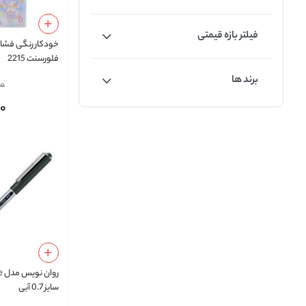
فیلتر بازه قیمتی
فلورسنت 2215
برند ها
00
00
سایز 0.7 آبی