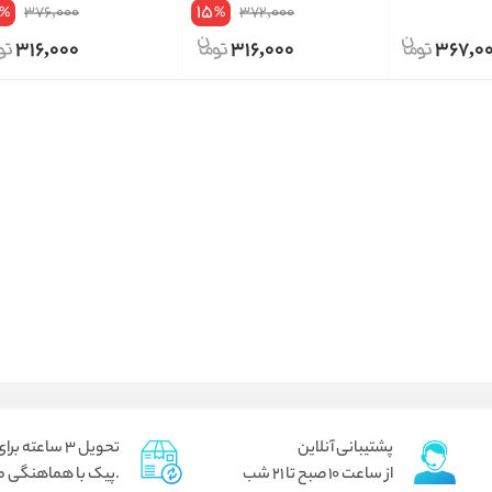
15
376,000
372,000
%
%
316,000
316,000
367,0
پشتیبانی آنلاین
تحویل 3 ساعته برای تهران
از ساعت 10 صبح تا 21 شب
.پیک با هماهنگی م