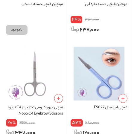
موچین قیچی دسته نقره ایی
موچین قیچی دسته مشکی
24
313,000
%
237,000
ناموجود
قیچی ابرو مدل F5027
قیچی ابرو وکیومی تیتانیوم C4 نوپو ا
Nopo C4 Eyebrow Scissors
20
57
423,000
280,000
%
%
338,000
120,000