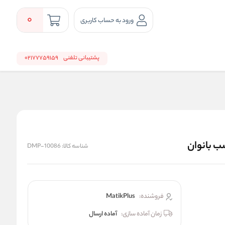
0
ورود به حساب کاربری
پشتیبانی تلفنی
02177759159
شناسه کالا:
DMP-10086
فروشنده:
MatikPlus
زمان آماده سازی:
آماده ارسال