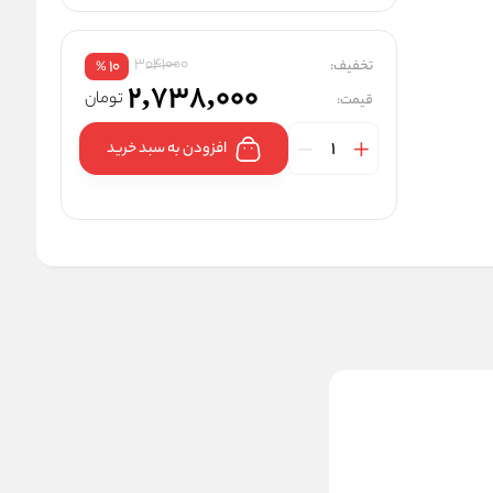
3041000
تخفیف:
10
%
2,738,000
تومان
قیمت:
افزودن به سبد خرید
ماشین اصلاح مو صورت دی اس
پی مدل 70081 مناسب بانوان
3041000
تخفیف:
10
%