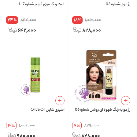
رژ موی شماره 03
کیت رنگ موی گارنیر شماره 1.17
24
18
844,000
1,013,000
%
%
642,000
828,000
رژ مو به رنگ قهوه ای روشن شماره 06
اسپری شاین Olive Oil
3
6
1,006,000
879,000
%
%
980,000
828,000