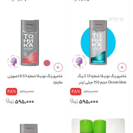
شامپو رنگ تونیکا شماره 5.13 رنگ
شامپو رنگ تونیکا شماره 8.53 (صورتی
Ocean blue حجم 150 میلی لیتر
ملایم)
28
28
828,000
828,000
%
%
595,000
595,000