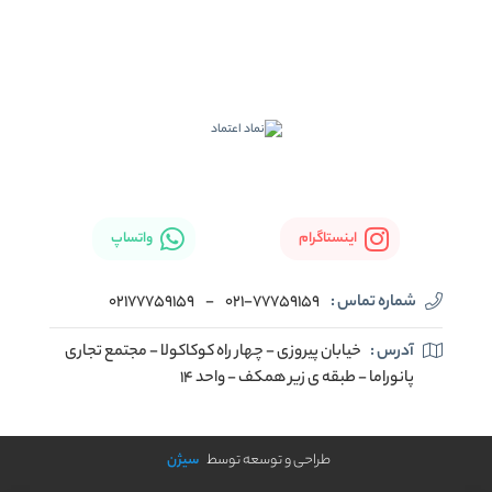
اینستاگرام
واتساپ
شماره تماس :
021-77759159
-
02177759159
آدرس :
خیابان پیروزی - چهار راه کوکاکولا - مجتمع تجاری
پانوراما - طبقه ی زیر همکف - واحد 14
طراحی و توسعه توسط
سیژن