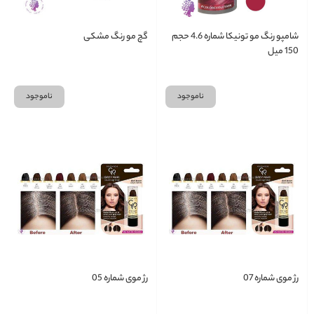
شامپو رنگ مو تونیکا شماره 4.6 حجم
گچ مو رنگ مشکی
150 میل
ناموجود
ناموجود
رژ موی شماره 07
رژ موی شماره 05