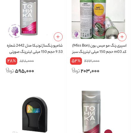
اسپری رنگ مو میس بون (Miss Bon)
شامپو رنگساژ تونیکا مدل 2442 شماره
کد m03 حجم 150 میلی لیتر رنگ سبز
9.53 حجم 150 میلی لیتر رنگ صورتی
28
52
828,000
423,000
%
%
595,000
203,000