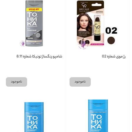
رژ موی شماره 02
شامپو رنگساژ تونیکا شماره 8.11
ناموجود
ناموجود