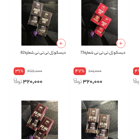
دیسکو ژل تی تی نی شماره73
دیسکو ژل تی تی نی شماره82
31
47
4
462,000
601,000
%
%
320,000
320,000