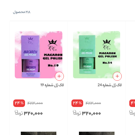
218
محصول
لاک ژل شماره 24
لاک ژل شماره 19
24
24
4
423,000
423,000
%
%
320,000
320,000