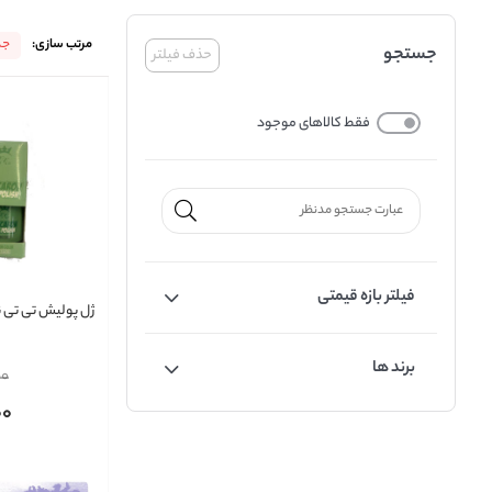
مرتب سازی:
جد
جستجو
حذف فیلتر
فقط کالاهای موجود
فیلتر بازه قیمتی
ژل پولیش تی تی نی
برند ها
00
00