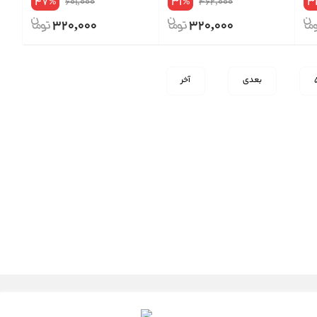
47
31
3
601,000
462,000
%
%
320,000
320,000
بعدی
آخر