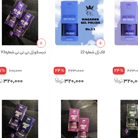
لاک ژل شماره 22
دیسکو ژل تی تی نی شماره93
7
24
24
601,000
423,000
423,
%
%
%
320,000
320,000
320,0