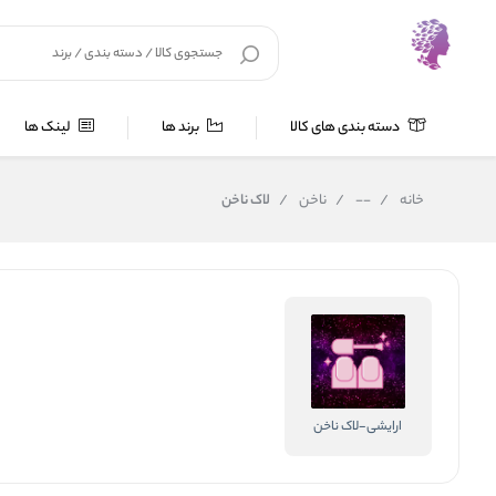
دسته بندی های کالا
برند ها
لینک ها
خانه
/
--
/
ناخن
/
لاک ناخن
ارایشی-لاک ناخن