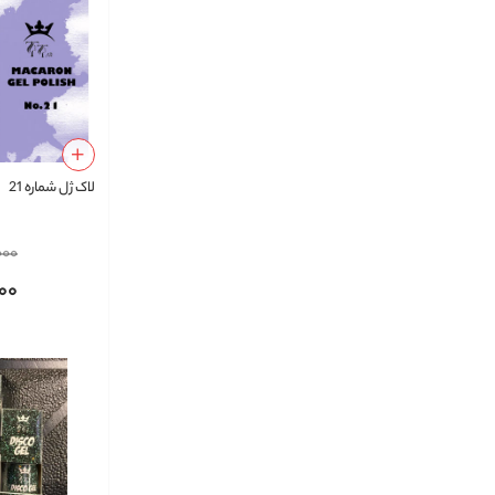
لاک ژل شماره 21
000
00