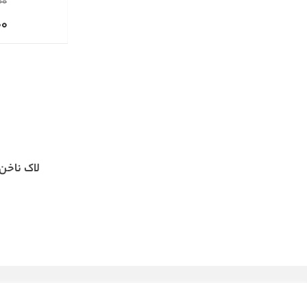
00
00
لاک ناخن