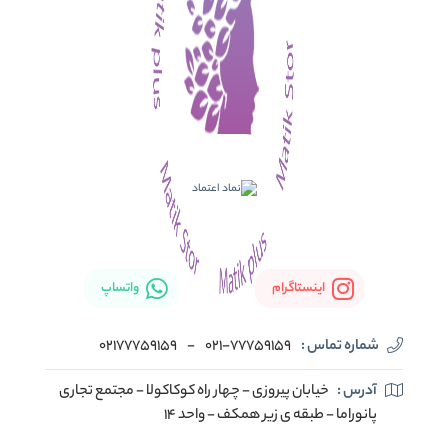
اینستاگرام
واتساپ
شماره تماس :
021-77759159
-
02177759159
آدرس :
خیابان پیروزی - چهار راه کوکاکولا - مجتمع تجاری
پانوراما - طبقه ی زیر همکف - واحد 14