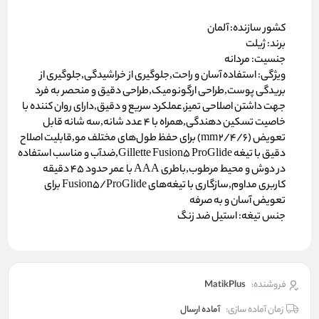
کشور سازنده: آلمان
برند: ژیلت
جنسیت: مردانه
ویژگی: استفاده آسان و راحت,جلوگیری از خراشیدگی,جلوگیری از
بریدگی پوست,طراحی ارگونومیک,طراحی دقیق و منحصر به فرد
جهت داشتن اصلاحی تمیز,عملکرد سریع و دقیق,دارای روان کننده با
خاصیت تسکین دهندگی,همراه با 4 عدد شانه,سه شانه قابل
تعویض (2/4/6 mm) برای حفظ طول‌های مختلف مو,قابلیت اصلاح
دقیق با تیغه Gillette Fusion5 ProGlide,ضدآب و مناسب استفاده
در دوش و محیط مرطوب,باطری AAA با عمر حدود ۴۵ دقیقه
کاربری مداوم,سازگاری با تیغه‌های Fusion5/ProGlide برای
تعویض آسان و به صرفه
جنس تیغه: استیل ضد زنگ
فروشنده:
MatikPlus
زمان آماده سازی:
آماده ارسال