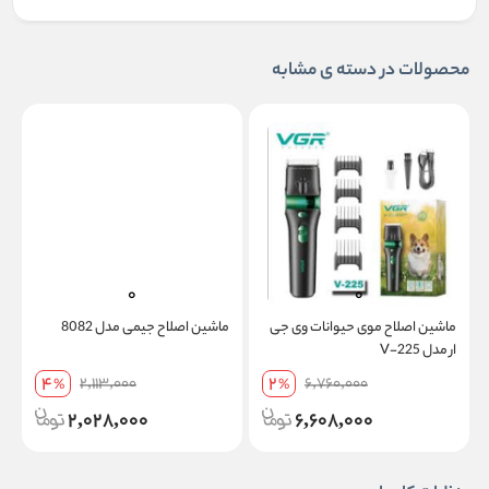
محصولات در دسته ی مشابه
ماشین اصلاح موی حیوانات وی جی
ماشین اصلاح جیمی مدل 8082
د
ار مدل V-225
ا
4
2
2,113,000
6,760,000
%
%
2,028,000
6,608,000