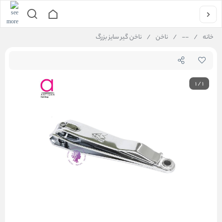
خانه
/
--
/
ناخن
/
ناخن گیر سایز بزرگ
1
/
1