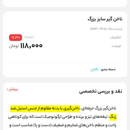
ناخن گیر سایز بزرگ
شناسه کالا:
DMP-11930
169000
تخفیف:
30
%
118,000
تومان
قیمت:
ناخن
دسته بندی:
بیشتر
نقد و بررسی تخصصی
ناخن‌گیر بزرگ حرفه‌ای،
ناخن‌گیری با بدنه مقاوم از جنس استیل ضد
زنگ
،
تیغه‌های تیز و برنده و طراحی ارگونومیک است که برای کوتاهی
راحت و منظم ناخن‌های ضخیم و ضعیف (دست و پا) مناسب است و