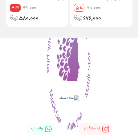
41
5
991,000
710,000
%
%
580,000
676,000
اینستاگرام
واتساپ