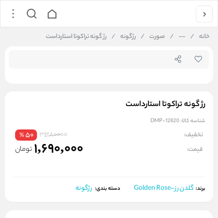
جستجو در فروشگاه
خانه
/
--
/
صورت
/
رژگونه
/
رژ گونه تراکوتا استارداست
رژ گونه تراکوتا استارداست
شناسه کالا:
DMP-12820
3380000
تخفیف:
50
%
1,690,000
تومان
قیمت:
گلدن رز-Golden Rose
رژگونه
برند:
دسته بندی: