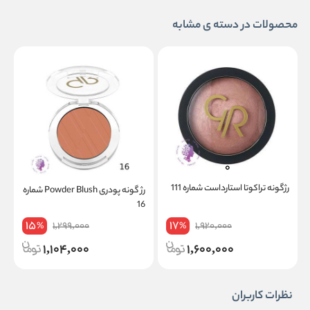
محصولات در دسته ی مشابه
رژگونه تراکوتا استارداست شماره 111
رژ گونه پودری Powder Blush شماره
0
16
15
17
1,299,000
1,920,000
%
%
1,104,000
1,600,000
نظرات کاربران