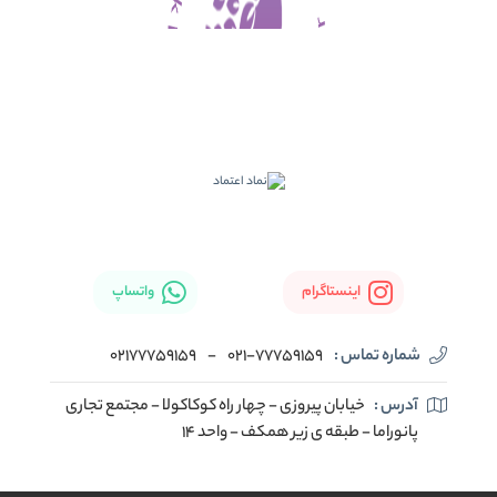
اینستاگرام
واتساپ
شماره تماس :
021-77759159
-
02177759159
آدرس :
خیابان پیروزی - چهار راه کوکاکولا - مجتمع تجاری
پانوراما - طبقه ی زیر همکف - واحد 14