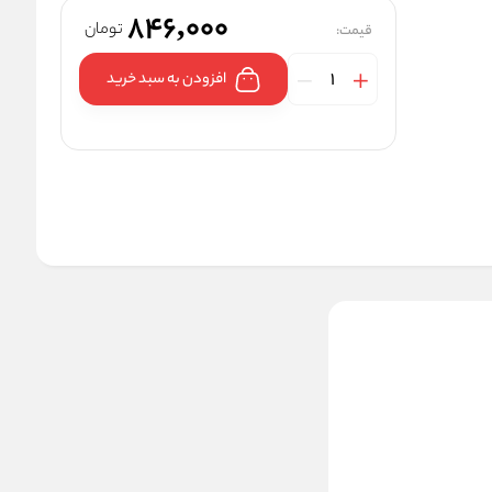
846,000
تومان
قیمت:
افزودن به سبد خرید
چسب مژه مصنوعی مدل
A8 وزن 5 گرم
846,000
قیمت:
تومان