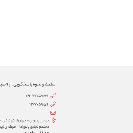
ساعت و نحوه پاسخگویی: از 9 صبح الی 21، پاسخگویی به صورت تماس تلفنی
021-77759159
02177759159
خیابان پیروزی - چهار راه کوکاکولا -
مجتمع تجاری پانوراما - طبقه ی زیر