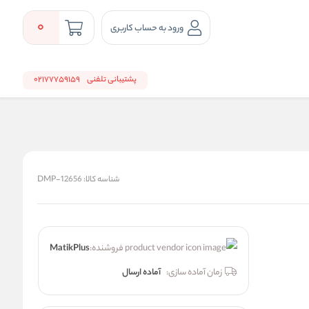
0
ورود به حساب کاربری
پشتیبانی تلفنی
02177759159
شناسه کالا:
DMP-12656
فروشنده:
MatikPlus
زمان آماده سازی:
آماده ارسال