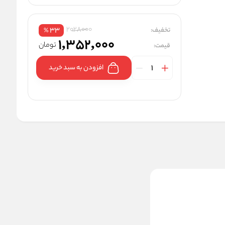
2028000
تخفیف:
33
%
1,352,000
تومان
قیمت:
افزودن به سبد خرید
مداد چشم مشکی مدل
smolder