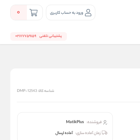
0
ورود به حساب کاربری
پشتیبانی تلفنی
02177759159
شناسه کالا:
DMP-12543
فروشنده:
MatikPlus
زمان آماده سازی:
آماده ارسال