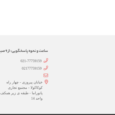
ساعت و نحوه پاسخگویی: از 9 صبح الی 21، پاسخگویی به صورت تماس تلفنی
021-77759159
02177759159
خیابان پیروزی - چهار راه
کوکاکولا - مجتمع تجاری
پانوراما - طبقه ی زیر همکف 
واحد 14