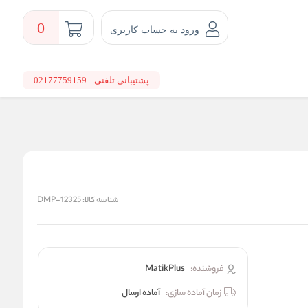
0
ورود به حساب کاربری
پشتیبانی تلفنی
02177759159
شناسه کالا:
DMP-12325
فروشنده:
MatikPlus
زمان آماده سازی:
آماده ارسال