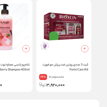
کیت 3 عددی روتین ضد ریزش مو فورت
شامپو یانسی عصاره توت 
wberry Shampoo 400ml
Forte Care Kit
19
4,850,000
%
00
3,920,000