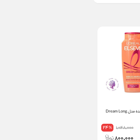
Dream Long
24
1,048,000
%
800,000