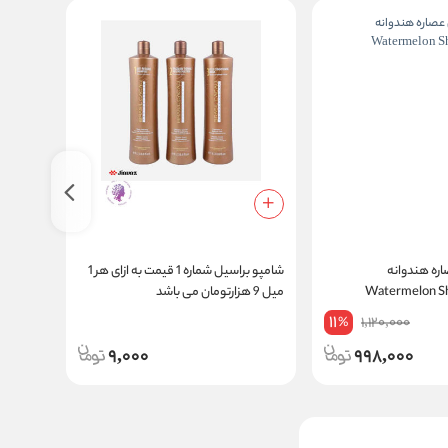
ره هندوانه
شامپو براسیل شماره 1 قیمت به ازای هر 1
Watermelon S
میل 9 هزارتومان می باشد
کراتین حجم 0
11
1,120,000
%
9,000
998,000