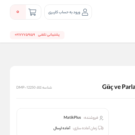
0
ورود به حساب کاربری
پشتیبانی تلفنی
02177759159
شناسه کالا:
DMP-12250
فروشنده:
MatikPlus
زمان آماده سازی:
آماده ارسال