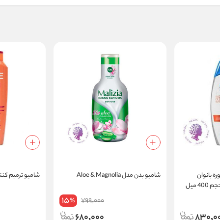
ه بانوان
شامپو بدن مدل Aloe & Magnolia
شامپو ترمیم کننده مدل 
 میل
15
799,000
%
680,000
830,0