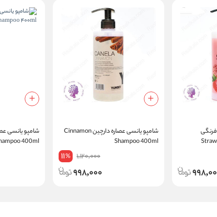
فرنگی
شامپو یانسی عصاره دارچین Cinnamon
شامپو یانسی عصا
hampoo 400ml
Shampoo 400ml
Stra
11
1,120,000
%
998,000
998,0