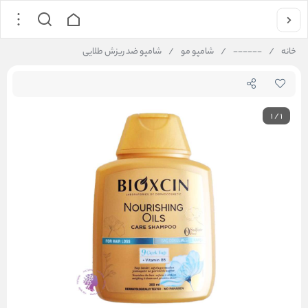
خانه
/
------
/
شامپو مو
/
شامپو ضد ریزش طلایی
1
/
1