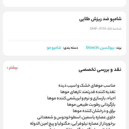
شامپو ضد ریزش طلایی
شناسه کالا:
DMP-11759
بیوکسین.bioxcin
شامپو مو
برند:
دسته بندی:
بیشتر
نقد و بررسی تخصصی
مناسب موهای خشک و اسیب دیده
تغذیه کننده قدرتمند تارهای موها
احیاء، بازسازی و نرم و ابریشمی کننده موها
بازگردانی رطوبت طبیعی موها
براق و درخشان کننده موها
حاوی عصاره یاسمین، اسطوخودوس و شمعدانی
برخوردار از عصاره نیلوفر آبی، مگنولیا و پیچ امین الدوله