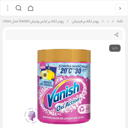
خانه
/
-
/
پودر لکه بر فینیش
/
پودر لکه بر لباس ونیش Vanish مدل Oxi Action بهبود دهنده رنگ لباس وزن 480 گرم
1
/
1