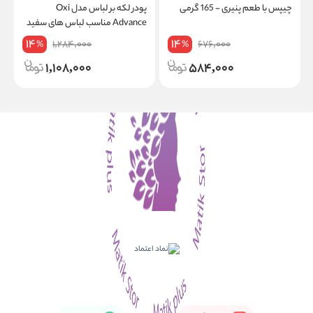
چیپس با طعم پنیری - 165 گرمی
پودر لکه بر لباس مدل Oxi
Advance مناسب لباس‌ های سفید
470گرم
14
14
1,284,000
676,000
%
%
1,108,000
584,000