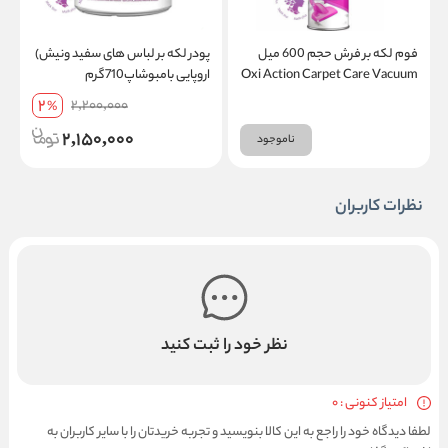
فوم لکه بر فرش حجم 600 میل
پودر لکه بر لباس های سفید ونیش)
Oxi Action Carpet Care Vacuum
اروپایی بامبوشاپ710گرم
Up Foam
2
2,200,000
%
2,150,000
ناموجود
نظرات کاربران
نظر خود را ثبت کنید
امتیاز کنونی : 0
لطفا دیدگاه خود را راجع به این کالا بنویسید و تجربه خریدتان را با سایر کاربران به