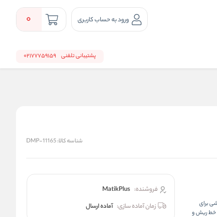
0
ورود به حساب کاربری
پشتیبانی تلفنی
02177759159
شناسه کالا:
DMP-11165
فروشنده:
MatikPlus
رش چرخشی برای
زمان آماده سازی:
آماده ارسال
ح خط ریش و